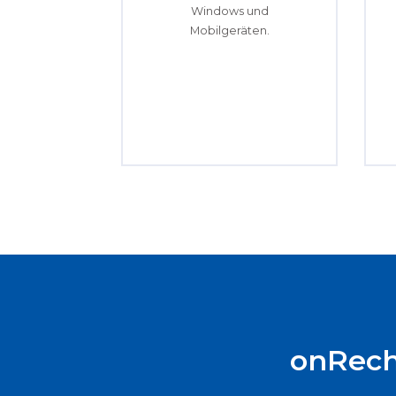
Windows und
Mobilgeräten.
onRech