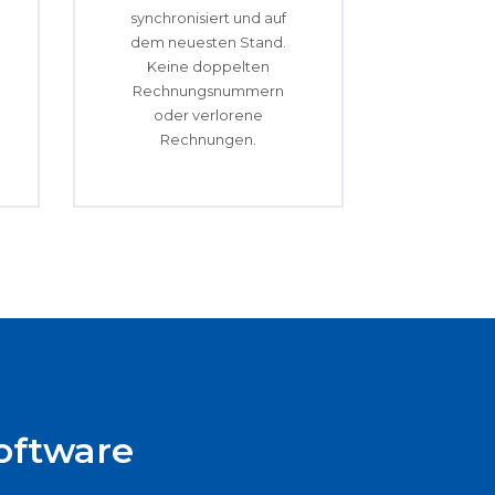
synchronisiert und auf
dem neuesten Stand.
Keine doppelten
Rechnungsnummern
oder verlorene
Rechnungen.
oftware