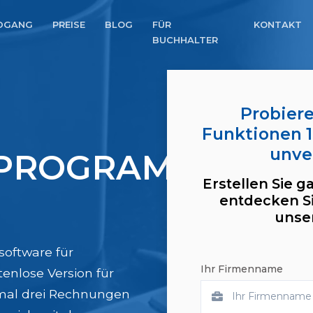
DGANG
PREISE
BLOG
FÜR
KONTAKT
BUCHHALTER
Probiere
Funktionen 1
unve
PROGRAMM
Erstellen Sie g
entdecken S
unse
software für
Ihr Firmenname
enlose Version für
imal drei Rechnungen