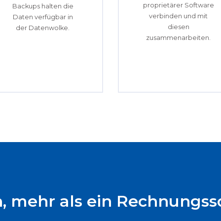
proprietärer Software
Backups halten die
verbinden und mit
Daten verfügbar in
diesen
der Datenwolke.
zusammenarbeiten.
, mehr als ein Rechnungss