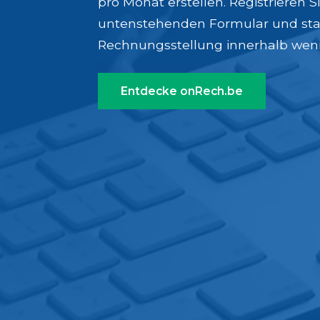
pro Monat erstellen. Registrieren S
untenstehenden Formular und star
Rechnungsstellung innerhalb weni
Entdecke onRech.be