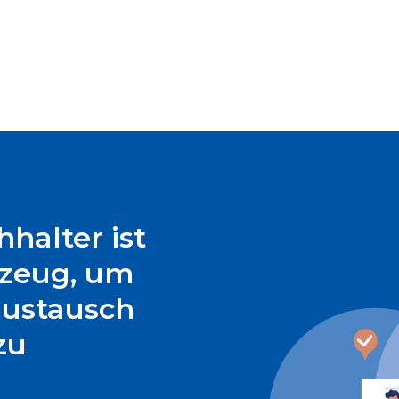
halter ist
kzeug, um
ustausch
zu